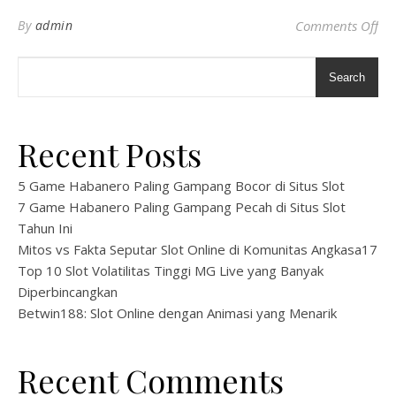
on
By
admin
Comments Off
Search
Recent Posts
5 Game Habanero Paling Gampang Bocor di Situs Slot
7 Game Habanero Paling Gampang Pecah di Situs Slot
Tahun Ini
Mitos vs Fakta Seputar Slot Online di Komunitas Angkasa17
Top 10 Slot Volatilitas Tinggi MG Live yang Banyak
Diperbincangkan
Betwin188: Slot Online dengan Animasi yang Menarik
Recent Comments