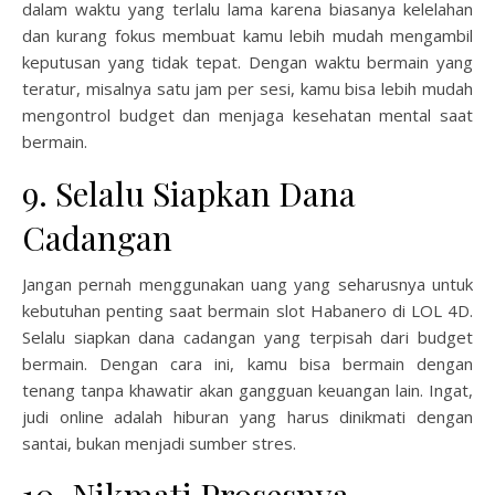
dalam waktu yang terlalu lama karena biasanya kelelahan
dan kurang fokus membuat kamu lebih mudah mengambil
keputusan yang tidak tepat. Dengan waktu bermain yang
teratur, misalnya satu jam per sesi, kamu bisa lebih mudah
mengontrol budget dan menjaga kesehatan mental saat
bermain.
9. Selalu Siapkan Dana
Cadangan
Jangan pernah menggunakan uang yang seharusnya untuk
kebutuhan penting saat bermain slot Habanero di LOL 4D.
Selalu siapkan dana cadangan yang terpisah dari budget
bermain. Dengan cara ini, kamu bisa bermain dengan
tenang tanpa khawatir akan gangguan keuangan lain. Ingat,
judi online adalah hiburan yang harus dinikmati dengan
santai, bukan menjadi sumber stres.