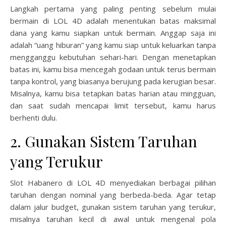
Langkah pertama yang paling penting sebelum mulai
bermain di LOL 4D adalah menentukan batas maksimal
dana yang kamu siapkan untuk bermain. Anggap saja ini
adalah “uang hiburan” yang kamu siap untuk keluarkan tanpa
mengganggu kebutuhan sehari-hari. Dengan menetapkan
batas ini, kamu bisa mencegah godaan untuk terus bermain
tanpa kontrol, yang biasanya berujung pada kerugian besar.
Misalnya, kamu bisa tetapkan batas harian atau mingguan,
dan saat sudah mencapai limit tersebut, kamu harus
berhenti dulu.
2. Gunakan Sistem Taruhan
yang Terukur
Slot Habanero di LOL 4D menyediakan berbagai pilihan
taruhan dengan nominal yang berbeda-beda. Agar tetap
dalam jalur budget, gunakan sistem taruhan yang terukur,
misalnya taruhan kecil di awal untuk mengenal pola