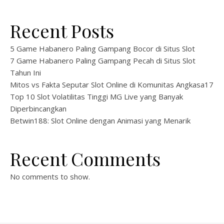
Recent Posts
5 Game Habanero Paling Gampang Bocor di Situs Slot
7 Game Habanero Paling Gampang Pecah di Situs Slot
Tahun Ini
Mitos vs Fakta Seputar Slot Online di Komunitas Angkasa17
Top 10 Slot Volatilitas Tinggi MG Live yang Banyak
Diperbincangkan
Betwin188: Slot Online dengan Animasi yang Menarik
Recent Comments
No comments to show.