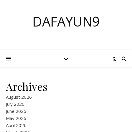
DAFAYUN9
Archives
August 2026
July 2026
June 2026
May 2026
April 2026