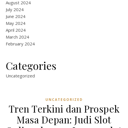
August 2024
July 2024
June 2024
May 2024
April 2024
March 2024
February 2024
Categories
Uncategorized
UNCATEGORIZED
Tren Terkini dan Prospek
Masa Depan: Judi Slot