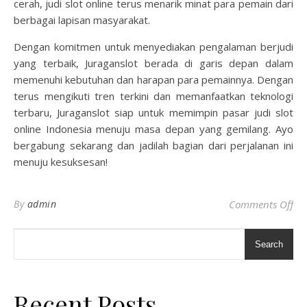
cerah, judi slot online terus menarik minat para pemain dari
berbagai lapisan masyarakat.
Dengan komitmen untuk menyediakan pengalaman berjudi
yang terbaik, Juraganslot berada di garis depan dalam
memenuhi kebutuhan dan harapan para pemainnya. Dengan
terus mengikuti tren terkini dan memanfaatkan teknologi
terbaru, Juraganslot siap untuk memimpin pasar judi slot
online Indonesia menuju masa depan yang gemilang. Ayo
bergabung sekarang dan jadilah bagian dari perjalanan ini
menuju kesuksesan!
on 
By
admin
Comments Off
Search
Recent Posts