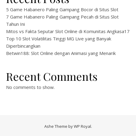
5 Game Habanero Paling Gampang Bocor di Situs Slot
7 Game Habanero Paling Gampang Pecah di Situs Slot
Tahun Ini
Mitos vs Fakta Seputar Slot Online di Komunitas Angkasa17
Top 10 Slot Volatilitas Tinggi MG Live yang Banyak
Diperbincangkan
Betwin188: Slot Online dengan Animasi yang Menarik
Recent Comments
No comments to show.
Ashe Theme by
WP Royal
.