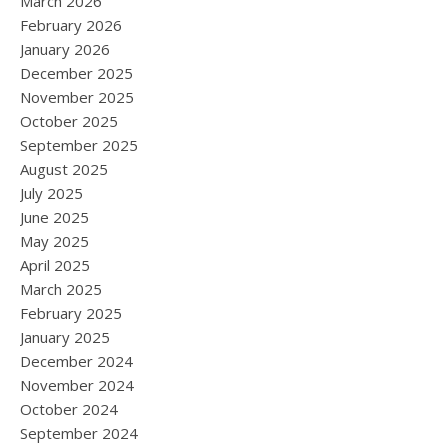
March 2026
February 2026
January 2026
December 2025
November 2025
October 2025
September 2025
August 2025
July 2025
June 2025
May 2025
April 2025
March 2025
February 2025
January 2025
December 2024
November 2024
October 2024
September 2024