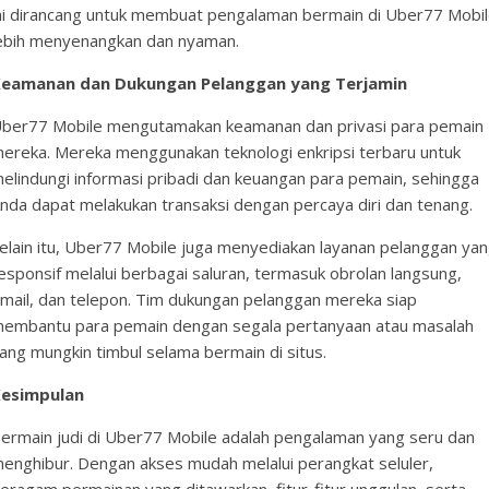
ni dirancang untuk membuat pengalaman bermain di Uber77 Mobi
ebih menyenangkan dan nyaman.
eamanan dan Dukungan Pelanggan yang Terjamin
ber77 Mobile mengutamakan keamanan dan privasi para pemain
ereka. Mereka menggunakan teknologi enkripsi terbaru untuk
elindungi informasi pribadi dan keuangan para pemain, sehingga
nda dapat melakukan transaksi dengan percaya diri dan tenang.
elain itu, Uber77 Mobile juga menyediakan layanan pelanggan ya
esponsif melalui berbagai saluran, termasuk obrolan langsung,
mail, dan telepon. Tim dukungan pelanggan mereka siap
embantu para pemain dengan segala pertanyaan atau masalah
ang mungkin timbul selama bermain di situs.
esimpulan
ermain judi di Uber77 Mobile adalah pengalaman yang seru dan
enghibur. Dengan akses mudah melalui perangkat seluler,