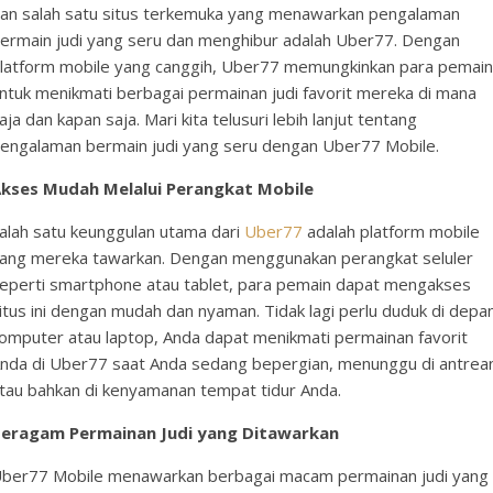
an salah satu situs terkemuka yang menawarkan pengalaman
ermain judi yang seru dan menghibur adalah Uber77. Dengan
latform mobile yang canggih, Uber77 memungkinkan para pemain
ntuk menikmati berbagai permainan judi favorit mereka di mana
aja dan kapan saja. Mari kita telusuri lebih lanjut tentang
engalaman bermain judi yang seru dengan Uber77 Mobile.
kses Mudah Melalui Perangkat Mobile
alah satu keunggulan utama dari
Uber77
adalah platform mobile
ang mereka tawarkan. Dengan menggunakan perangkat seluler
eperti smartphone atau tablet, para pemain dapat mengakses
itus ini dengan mudah dan nyaman. Tidak lagi perlu duduk di depa
omputer atau laptop, Anda dapat menikmati permainan favorit
nda di Uber77 saat Anda sedang bepergian, menunggu di antrea
tau bahkan di kenyamanan tempat tidur Anda.
eragam Permainan Judi yang Ditawarkan
ber77 Mobile menawarkan berbagai macam permainan judi yang