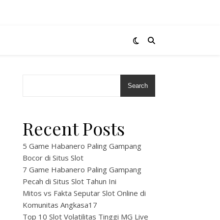
Search
Recent Posts
5 Game Habanero Paling Gampang
Bocor di Situs Slot
7 Game Habanero Paling Gampang
Pecah di Situs Slot Tahun Ini
Mitos vs Fakta Seputar Slot Online di
Komunitas Angkasa17
Top 10 Slot Volatilitas Tinggi MG Live