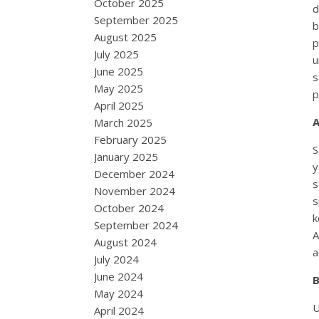
October 2025
d
September 2025
b
August 2025
p
July 2025
u
June 2025
s
May 2025
p
April 2025
A
March 2025
February 2025
S
January 2025
y
December 2024
s
November 2024
s
October 2024
k
September 2024
A
August 2024
a
July 2024
June 2024
B
May 2024
U
April 2024