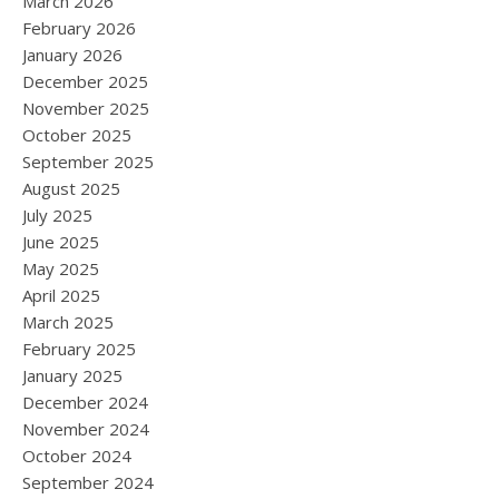
March 2026
February 2026
January 2026
December 2025
November 2025
October 2025
September 2025
August 2025
July 2025
June 2025
May 2025
April 2025
March 2025
February 2025
January 2025
December 2024
November 2024
October 2024
September 2024