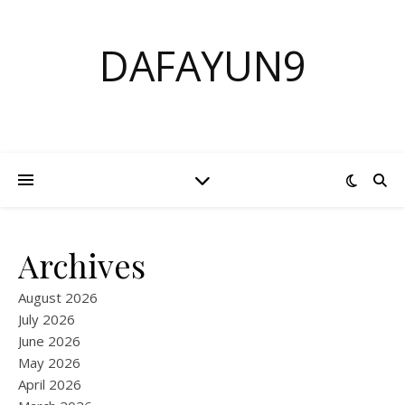
DAFAYUN9
Archives
August 2026
July 2026
June 2026
May 2026
April 2026