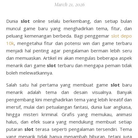
March 21, 2026
Dunia
slot
online selalu berkembang, dan setiap bulan
muncul game baru yang menghadirkan tema, fitur, dan
peluang kemenangan berbeda. Bagi penggemar
slot depo
10k
, mengetahui fitur dan potensi win dari game terbaru
menjadi hal penting agar pengalaman bermain lebih seru
dan memuaskan. Artikel ini akan mengulas beberapa aspek
menarik dari game
slot
terbaru dan mengapa pemain tidak
boleh melewatkannya.
Salah satu hal pertama yang membuat game
slot
baru
menarik adalah tema dan desain visualnya. Banyak
pengembang kini menghadirkan tema yang lebih kreatif dan
imersif, mulai dari petualangan fantasi, dunia luar angkasa,
hingga misteri kriminal. Grafis yang memukau, animasi
halus, dan efek suara yang mendukung membuat setiap
putaran
slot
terasa seperti pengalaman tersendiri. Tema
yang menarik tidak hanya menambah hiburan, tetapi juga