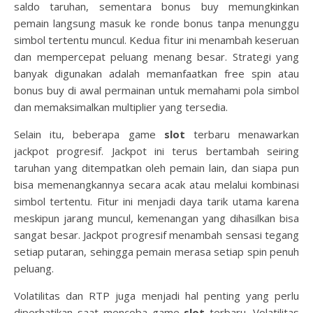
saldo taruhan, sementara bonus buy memungkinkan
pemain langsung masuk ke ronde bonus tanpa menunggu
simbol tertentu muncul. Kedua fitur ini menambah keseruan
dan mempercepat peluang menang besar. Strategi yang
banyak digunakan adalah memanfaatkan free spin atau
bonus buy di awal permainan untuk memahami pola simbol
dan memaksimalkan multiplier yang tersedia.
Selain itu, beberapa game
slot
terbaru menawarkan
jackpot progresif. Jackpot ini terus bertambah seiring
taruhan yang ditempatkan oleh pemain lain, dan siapa pun
bisa memenangkannya secara acak atau melalui kombinasi
simbol tertentu. Fitur ini menjadi daya tarik utama karena
meskipun jarang muncul, kemenangan yang dihasilkan bisa
sangat besar. Jackpot progresif menambah sensasi tegang
setiap putaran, sehingga pemain merasa setiap spin penuh
peluang.
Volatilitas dan RTP juga menjadi hal penting yang perlu
diperhatikan saat mencoba game
slot
terbaru. Volatilitas