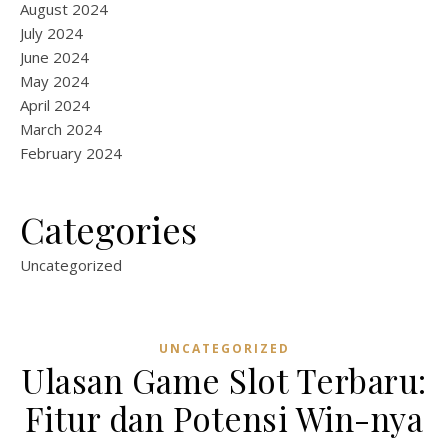
August 2024
July 2024
June 2024
May 2024
April 2024
March 2024
February 2024
Categories
Uncategorized
UNCATEGORIZED
Ulasan Game Slot Terbaru:
Fitur dan Potensi Win-nya