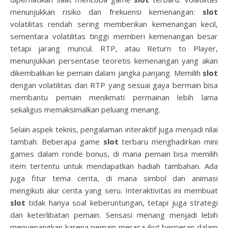
menunjukkan risiko dan frekuensi kemenangan:
slot
volatilitas rendah sering memberikan kemenangan kecil,
sementara volatilitas tinggi memberi kemenangan besar
tetapi jarang muncul. RTP, atau Return to Player,
menunjukkan persentase teoretis kemenangan yang akan
dikembalikan ke pemain dalam jangka panjang. Memilih
slot
dengan volatilitas dan RTP yang sesuai gaya bermain bisa
membantu pemain menikmati permainan lebih lama
sekaligus memaksimalkan peluang menang.
Selain aspek teknis, pengalaman interaktif juga menjadi nilai
tambah. Beberapa game
slot
terbaru menghadirkan mini
games dalam ronde bonus, di mana pemain bisa memilih
item tertentu untuk mendapatkan hadiah tambahan. Ada
juga fitur tema cerita, di mana simbol dan animasi
mengikuti alur cerita yang seru. Interaktivitas ini membuat
slot
tidak hanya soal keberuntungan, tetapi juga strategi
dan keterlibatan pemain. Sensasi menang menjadi lebih
menyenangkan karena pemain merasa ikut berperan dalam