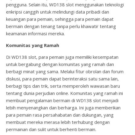
pengguna. Selain itu, WD138 slot menggunakan teknologi
enkripsi canggih untuk melindungi data pribadi dan
keuangan para pemain, sehingga para pemain dapat
bermain dengan tenang tanpa perlu khawatir tentang
keamanan informasi mereka.
Komunitas yang Ramah
Di WD138 slot, para pemain juga memiliki kesempatan
untuk bergabung dengan komunitas yang ramah dan
berbagi minat yang sama. Melalui fitur obrolan dan forum
diskusi, para pemain dapat berinteraksi satu sama lain,
berbagi tips dan trik, serta memperoleh wawasan baru
tentang dunia perjudian online. Komunitas yang ramah ini
membuat pengalaman bermain di WD138 slot menjadi
lebih menyenangkan dan berharga. Ini juga memberikan
para pemain rasa persahabatan dan dukungan, yang
membuat mereka merasa lebih terhubung dengan
permainan dan sulit untuk berhenti bermain.