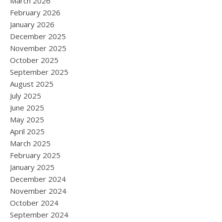
March 2026
February 2026
January 2026
December 2025
November 2025
October 2025
September 2025
August 2025
July 2025
June 2025
May 2025
April 2025
March 2025
February 2025
January 2025
December 2024
November 2024
October 2024
September 2024