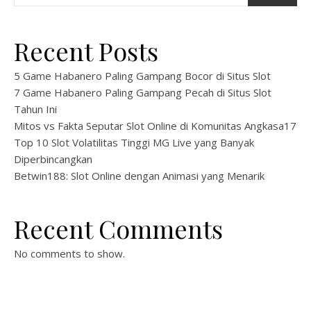
Recent Posts
5 Game Habanero Paling Gampang Bocor di Situs Slot
7 Game Habanero Paling Gampang Pecah di Situs Slot
Tahun Ini
Mitos vs Fakta Seputar Slot Online di Komunitas Angkasa17
Top 10 Slot Volatilitas Tinggi MG Live yang Banyak
Diperbincangkan
Betwin188: Slot Online dengan Animasi yang Menarik
Recent Comments
No comments to show.