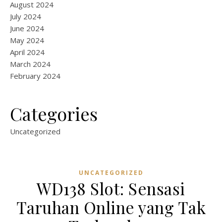
August 2024
July 2024
June 2024
May 2024
April 2024
March 2024
February 2024
Categories
Uncategorized
UNCATEGORIZED
WD138 Slot: Sensasi
Taruhan Online yang Tak