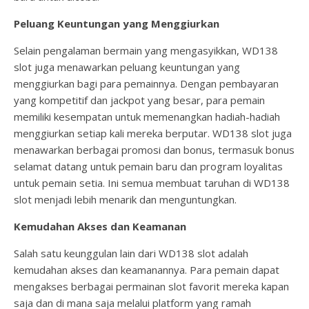
Peluang Keuntungan yang Menggiurkan
Selain pengalaman bermain yang mengasyikkan, WD138
slot juga menawarkan peluang keuntungan yang
menggiurkan bagi para pemainnya. Dengan pembayaran
yang kompetitif dan jackpot yang besar, para pemain
memiliki kesempatan untuk memenangkan hadiah-hadiah
menggiurkan setiap kali mereka berputar. WD138 slot juga
menawarkan berbagai promosi dan bonus, termasuk bonus
selamat datang untuk pemain baru dan program loyalitas
untuk pemain setia. Ini semua membuat taruhan di WD138
slot menjadi lebih menarik dan menguntungkan.
Kemudahan Akses dan Keamanan
Salah satu keunggulan lain dari WD138 slot adalah
kemudahan akses dan keamanannya. Para pemain dapat
mengakses berbagai permainan slot favorit mereka kapan
saja dan di mana saja melalui platform yang ramah