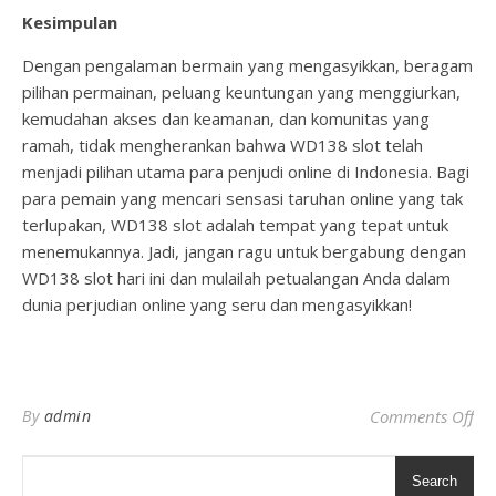
Kesimpulan
Dengan pengalaman bermain yang mengasyikkan, beragam
pilihan permainan, peluang keuntungan yang menggiurkan,
kemudahan akses dan keamanan, dan komunitas yang
ramah, tidak mengherankan bahwa WD138 slot telah
menjadi pilihan utama para penjudi online di Indonesia. Bagi
para pemain yang mencari sensasi taruhan online yang tak
terlupakan, WD138 slot adalah tempat yang tepat untuk
menemukannya. Jadi, jangan ragu untuk bergabung dengan
WD138 slot hari ini dan mulailah petualangan Anda dalam
dunia perjudian online yang seru dan mengasyikkan!
on
By
admin
Comments Off
Search