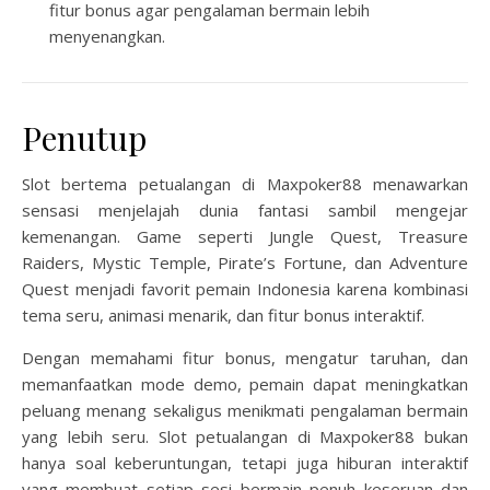
fitur bonus agar pengalaman bermain lebih
menyenangkan.
Penutup
Slot bertema petualangan di Maxpoker88 menawarkan
sensasi menjelajah dunia fantasi sambil mengejar
kemenangan. Game seperti Jungle Quest, Treasure
Raiders, Mystic Temple, Pirate’s Fortune, dan Adventure
Quest menjadi favorit pemain Indonesia karena kombinasi
tema seru, animasi menarik, dan fitur bonus interaktif.
Dengan memahami fitur bonus, mengatur taruhan, dan
memanfaatkan mode demo, pemain dapat meningkatkan
peluang menang sekaligus menikmati pengalaman bermain
yang lebih seru. Slot petualangan di Maxpoker88 bukan
hanya soal keberuntungan, tetapi juga hiburan interaktif
yang membuat setiap sesi bermain penuh keseruan dan