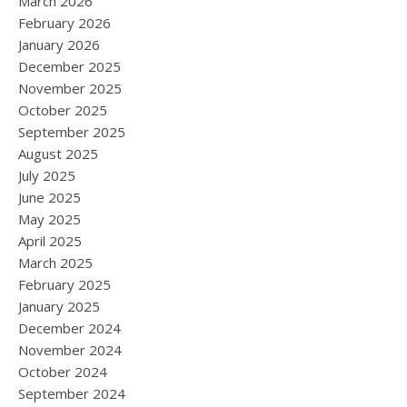
March 2026
February 2026
January 2026
December 2025
November 2025
October 2025
September 2025
August 2025
July 2025
June 2025
May 2025
April 2025
March 2025
February 2025
January 2025
December 2024
November 2024
October 2024
September 2024