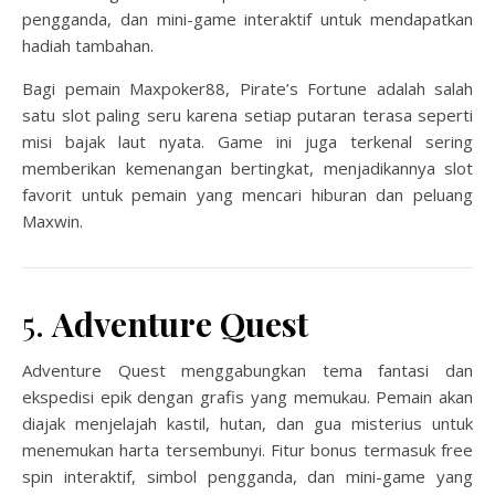
pengganda, dan mini-game interaktif untuk mendapatkan
hadiah tambahan.
Bagi pemain Maxpoker88, Pirate’s Fortune adalah salah
satu slot paling seru karena setiap putaran terasa seperti
misi bajak laut nyata. Game ini juga terkenal sering
memberikan kemenangan bertingkat, menjadikannya slot
favorit untuk pemain yang mencari hiburan dan peluang
Maxwin.
5.
Adventure Quest
Adventure Quest menggabungkan tema fantasi dan
ekspedisi epik dengan grafis yang memukau. Pemain akan
diajak menjelajah kastil, hutan, dan gua misterius untuk
menemukan harta tersembunyi. Fitur bonus termasuk free
spin interaktif, simbol pengganda, dan mini-game yang