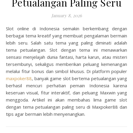
Petualangan Paling Seru
January 8, 2026
Slot online di Indonesia semakin berkembang dengan
berbagai tema kreatif yang membuat pengalaman bermain
lebih seru. Salah satu tema yang paling diminati adalah
tema petualangan. Slot dengan tema ini menawarkan
sensasi menjelajah dunia fantasi, harta karun, atau misteri
tersembunyi, sekaligus memberikan peluang kemenangan
melalui fitur bonus dan simbol khusus. Di platform populer
maxpoker88
, banyak game slot bertema petualangan yang
berhasil mencuri perhatian pemain Indonesia karena
keseruan visual, fitur interaktif, dan peluang Maxwin yang
menggoda. Artikel ini akan membahas lima game slot
dengan tema petualangan paling seru di Maxpoker88 dan
tips agar bermain lebih menyenangkan.