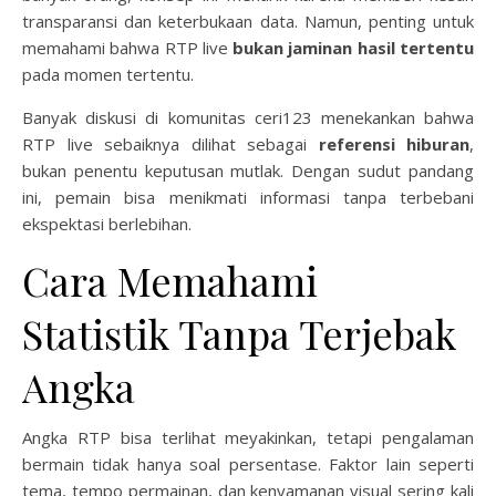
transparansi dan keterbukaan data. Namun, penting untuk
memahami bahwa RTP live
bukan jaminan hasil tertentu
pada momen tertentu.
Banyak diskusi di komunitas ceri123 menekankan bahwa
RTP live sebaiknya dilihat sebagai
referensi hiburan
,
bukan penentu keputusan mutlak. Dengan sudut pandang
ini, pemain bisa menikmati informasi tanpa terbebani
ekspektasi berlebihan.
Cara Memahami
Statistik Tanpa Terjebak
Angka
Angka RTP bisa terlihat meyakinkan, tetapi pengalaman
bermain tidak hanya soal persentase. Faktor lain seperti
tema, tempo permainan, dan kenyamanan visual sering kali