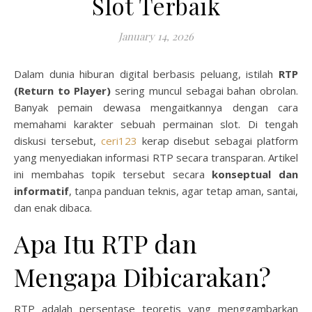
Slot Terbaik
January 14, 2026
Dalam dunia hiburan digital berbasis peluang, istilah
RTP
(Return to Player)
sering muncul sebagai bahan obrolan.
Banyak pemain dewasa mengaitkannya dengan cara
memahami karakter sebuah permainan slot. Di tengah
diskusi tersebut,
ceri123
kerap disebut sebagai platform
yang menyediakan informasi RTP secara transparan. Artikel
ini membahas topik tersebut secara
konseptual dan
informatif
, tanpa panduan teknis, agar tetap aman, santai,
dan enak dibaca.
Apa Itu RTP dan
Mengapa Dibicarakan?
RTP adalah persentase teoretis yang menggambarkan