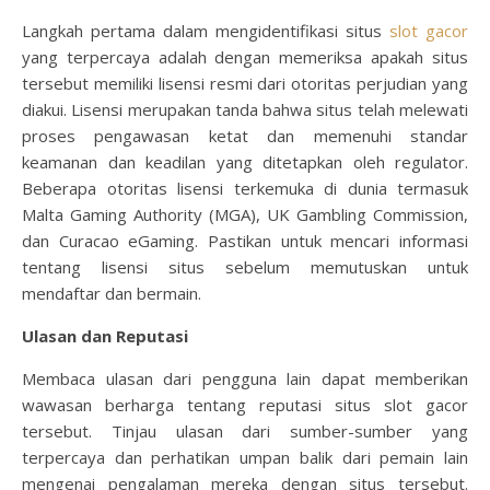
Langkah pertama dalam mengidentifikasi situs
slot gacor
yang terpercaya adalah dengan memeriksa apakah situs
tersebut memiliki lisensi resmi dari otoritas perjudian yang
diakui. Lisensi merupakan tanda bahwa situs telah melewati
proses pengawasan ketat dan memenuhi standar
keamanan dan keadilan yang ditetapkan oleh regulator.
Beberapa otoritas lisensi terkemuka di dunia termasuk
Malta Gaming Authority (MGA), UK Gambling Commission,
dan Curacao eGaming. Pastikan untuk mencari informasi
tentang lisensi situs sebelum memutuskan untuk
mendaftar dan bermain.
Ulasan dan Reputasi
Membaca ulasan dari pengguna lain dapat memberikan
wawasan berharga tentang reputasi situs slot gacor
tersebut. Tinjau ulasan dari sumber-sumber yang
terpercaya dan perhatikan umpan balik dari pemain lain
mengenai pengalaman mereka dengan situs tersebut.