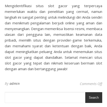
Mengidentifikasi situs slot gacor yang terpercaya
memerlukan waktu dan penelitian yang cermat, namun
langkah ini sangat penting untuk melindungi diri Anda sendiri
dan menikmati pengalaman berjudi online yang aman dan
menyenangkan. Dengan memeriksa lisensi resmi, membaca
ulasan dari pengguna lain, memastikan keamanan data
pribadi, memilih situs dengan provider-game terkemuka,
dan memahami syarat dan ketentuan dengan baik, Anda
dapat meningkatkan peluang Anda untuk menemukan situs
slot gacor yang dapat diandalkan. Selamat mencari situs
slot gacor yang tepat dan nikmati keseruan bermain slot
dengan aman dan bertanggung jawab!
on 
By
admin
Comments Off
Search