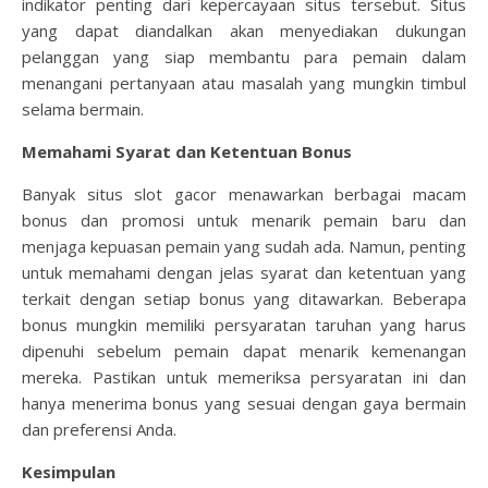
indikator penting dari kepercayaan situs tersebut. Situs
yang dapat diandalkan akan menyediakan dukungan
pelanggan yang siap membantu para pemain dalam
menangani pertanyaan atau masalah yang mungkin timbul
selama bermain.
Memahami Syarat dan Ketentuan Bonus
Banyak situs slot gacor menawarkan berbagai macam
bonus dan promosi untuk menarik pemain baru dan
menjaga kepuasan pemain yang sudah ada. Namun, penting
untuk memahami dengan jelas syarat dan ketentuan yang
terkait dengan setiap bonus yang ditawarkan. Beberapa
bonus mungkin memiliki persyaratan taruhan yang harus
dipenuhi sebelum pemain dapat menarik kemenangan
mereka. Pastikan untuk memeriksa persyaratan ini dan
hanya menerima bonus yang sesuai dengan gaya bermain
dan preferensi Anda.
Kesimpulan