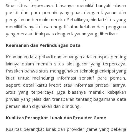
Situs-situs terpercaya biasanya memiliki banyak ulasan
positif dari para pemain yang puas dengan layanan dan
pengalaman bermain mereka. Sebaliknya, hindari situs yang
memiliki banyak ulasan negatif atau keluhan dari pengguna
yang merasa tidak puas dengan layanan yang diberikan.
Keamanan dan Perlindungan Data
Keamanan data pribadi dan keuangan adalah aspek penting
lainnya dalam memilih situs slot gacor yang terpercaya.
Pastikan bahwa situs menggunakan teknologi enkripsi yang
kuat untuk melindungi informasi sensitif para pemain,
seperti detail kartu kredit atau informasi pribadi lainnya.
Situs yang terpercaya juga biasanya memiliki kebijakan
privasi yang jelas dan transparan tentang bagaimana data
pemain akan digunakan dan dilindungi.
Kualitas Perangkat Lunak dan Provider Game
Kualitas perangkat lunak dan provider game yang bekerja