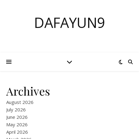
DAFAYUN9
Archives
August 2026
July 2026
June 2026
May 2026
April 2026