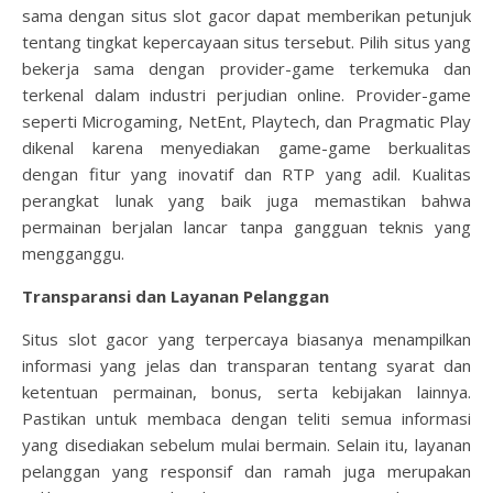
sama dengan situs slot gacor dapat memberikan petunjuk
tentang tingkat kepercayaan situs tersebut. Pilih situs yang
bekerja sama dengan provider-game terkemuka dan
terkenal dalam industri perjudian online. Provider-game
seperti Microgaming, NetEnt, Playtech, dan Pragmatic Play
dikenal karena menyediakan game-game berkualitas
dengan fitur yang inovatif dan RTP yang adil. Kualitas
perangkat lunak yang baik juga memastikan bahwa
permainan berjalan lancar tanpa gangguan teknis yang
mengganggu.
Transparansi dan Layanan Pelanggan
Situs slot gacor yang terpercaya biasanya menampilkan
informasi yang jelas dan transparan tentang syarat dan
ketentuan permainan, bonus, serta kebijakan lainnya.
Pastikan untuk membaca dengan teliti semua informasi
yang disediakan sebelum mulai bermain. Selain itu, layanan
pelanggan yang responsif dan ramah juga merupakan