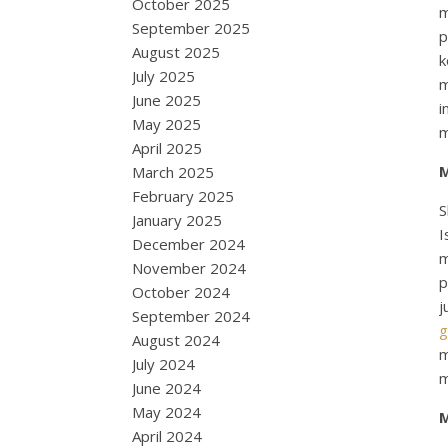
October 2025
m
September 2025
p
August 2025
k
July 2025
m
June 2025
i
May 2025
m
April 2025
M
March 2025
February 2025
S
January 2025
I
December 2024
m
November 2024
p
October 2024
j
September 2024
g
August 2024
m
July 2024
m
June 2024
May 2024
M
April 2024