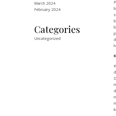
P
March 2024
b
February 2024
s
b
Categories
b
p
Uncategorized
d
h
K
K
d
D
m
d
m
m
k