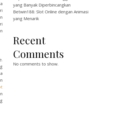
ra
yang Banyak Diperbincangkan
ri
Betwin188: Slot Online dengan Animasi
an
yang Menarik
ri
an
Recent
Comments
e.
No comments to show.
ng
da
in
ot
an
ng