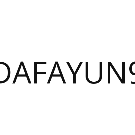
DAFAYUN