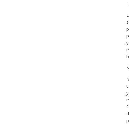
T
L
s
p
p
y
m
b
S
M
u
y
m
S
d
p