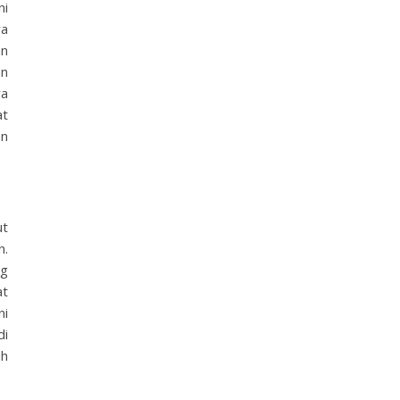
ni
ya
an
an
ra
at
an
ut
n.
ng
at
ni
di
ih