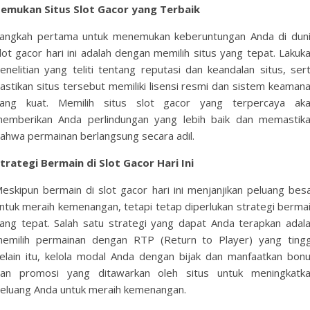
emukan Situs Slot Gacor yang Terbaik
angkah pertama untuk menemukan keberuntungan Anda di dun
lot gacor hari ini adalah dengan memilih situs yang tepat. Lakuk
enelitian yang teliti tentang reputasi dan keandalan situs, ser
astikan situs tersebut memiliki lisensi resmi dan sistem keaman
ang kuat. Memilih situs slot gacor yang terpercaya ak
emberikan Anda perlindungan yang lebih baik dan memastik
ahwa permainan berlangsung secara adil.
trategi Bermain di Slot Gacor Hari Ini
eskipun bermain di slot gacor hari ini menjanjikan peluang bes
ntuk meraih kemenangan, tetapi tetap diperlukan strategi berma
ang tepat. Salah satu strategi yang dapat Anda terapkan adal
emilih permainan dengan RTP (Return to Player) yang tingg
elain itu, kelola modal Anda dengan bijak dan manfaatkan bon
an promosi yang ditawarkan oleh situs untuk meningkatk
eluang Anda untuk meraih kemenangan.