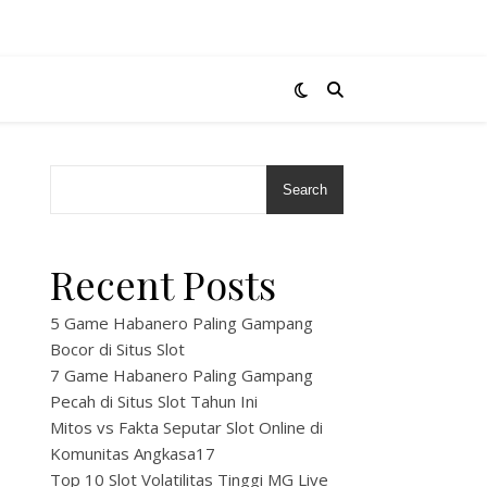
Search
o
Recent Posts
5 Game Habanero Paling Gampang
Bocor di Situs Slot
7 Game Habanero Paling Gampang
Pecah di Situs Slot Tahun Ini
Mitos vs Fakta Seputar Slot Online di
Komunitas Angkasa17
Top 10 Slot Volatilitas Tinggi MG Live