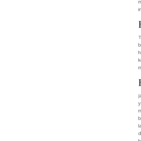
m
i
T
b
h
k
m
J
y
m
b
l
d
b