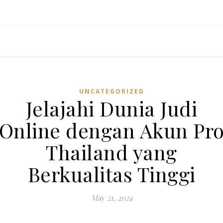
UNCATEGORIZED
Jelajahi Dunia Judi
Online dengan Akun Pr
Thailand yang
Berkualitas Tinggi
May 21, 2024