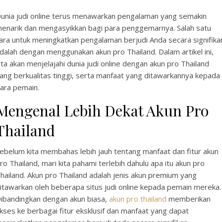
unia judi online terus menawarkan pengalaman yang semakin
enarik dan mengasyikkan bagi para penggemarnya. Salah satu
ara untuk meningkatkan pengalaman berjudi Anda secara signifika
dalah dengan menggunakan akun pro Thailand. Dalam artikel ini,
ita akan menjelajahi dunia judi online dengan akun pro Thailand
ang berkualitas tinggi, serta manfaat yang ditawarkannya kepada
ara pemain.
Mengenal Lebih Dekat Akun Pro
Thailand
ebelum kita membahas lebih jauh tentang manfaat dan fitur akun
ro Thailand, mari kita pahami terlebih dahulu apa itu akun pro
hailand. Akun pro Thailand adalah jenis akun premium yang
itawarkan oleh beberapa situs judi online kepada pemain mereka.
ibandingkan dengan akun biasa,
akun pro thailand
memberikan
kses ke berbagai fitur eksklusif dan manfaat yang dapat