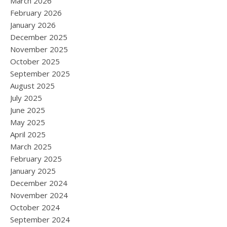
March 2026
February 2026
January 2026
December 2025
November 2025
October 2025
September 2025
August 2025
July 2025
June 2025
May 2025
April 2025
March 2025
February 2025
January 2025
December 2024
November 2024
October 2024
September 2024