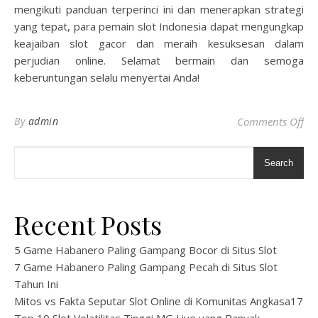
mengikuti panduan terperinci ini dan menerapkan strategi
yang tepat, para pemain slot Indonesia dapat mengungkap
keajaiban slot gacor dan meraih kesuksesan dalam
perjudian online. Selamat bermain dan semoga
keberuntungan selalu menyertai Anda!
on
By
admin
Comments Off
Search
Recent Posts
5 Game Habanero Paling Gampang Bocor di Situs Slot
7 Game Habanero Paling Gampang Pecah di Situs Slot
Tahun Ini
Mitos vs Fakta Seputar Slot Online di Komunitas Angkasa17