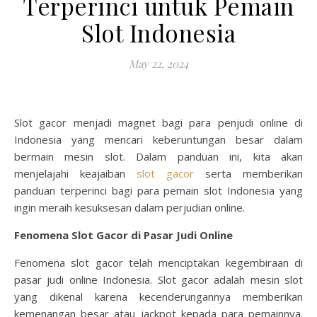
Terperinci untuk Pemain
Slot Indonesia
May 22, 2024
Slot gacor menjadi magnet bagi para penjudi online di
Indonesia yang mencari keberuntungan besar dalam
bermain mesin slot. Dalam panduan ini, kita akan
menjelajahi keajaiban
slot gacor
serta memberikan
panduan terperinci bagi para pemain slot Indonesia yang
ingin meraih kesuksesan dalam perjudian online.
Fenomena Slot Gacor di Pasar Judi Online
Fenomena slot gacor telah menciptakan kegembiraan di
pasar judi online Indonesia. Slot gacor adalah mesin slot
yang dikenal karena kecenderungannya memberikan
kemenangan besar atau jackpot kepada para pemainnya.