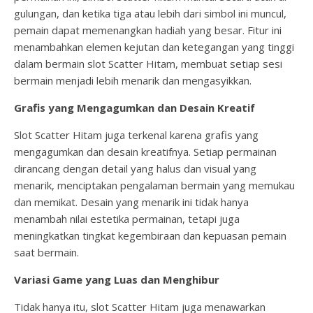
gulungan, dan ketika tiga atau lebih dari simbol ini muncul,
pemain dapat memenangkan hadiah yang besar. Fitur ini
menambahkan elemen kejutan dan ketegangan yang tinggi
dalam bermain slot Scatter Hitam, membuat setiap sesi
bermain menjadi lebih menarik dan mengasyikkan.
Grafis yang Mengagumkan dan Desain Kreatif
Slot Scatter Hitam juga terkenal karena grafis yang
mengagumkan dan desain kreatifnya. Setiap permainan
dirancang dengan detail yang halus dan visual yang
menarik, menciptakan pengalaman bermain yang memukau
dan memikat. Desain yang menarik ini tidak hanya
menambah nilai estetika permainan, tetapi juga
meningkatkan tingkat kegembiraan dan kepuasan pemain
saat bermain.
Variasi Game yang Luas dan Menghibur
Tidak hanya itu, slot Scatter Hitam juga menawarkan