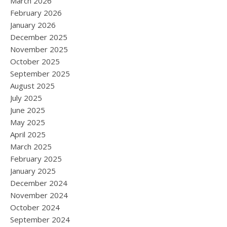
March 2026
February 2026
January 2026
December 2025
November 2025
October 2025
September 2025
August 2025
July 2025
June 2025
May 2025
April 2025
March 2025
February 2025
January 2025
December 2024
November 2024
October 2024
September 2024