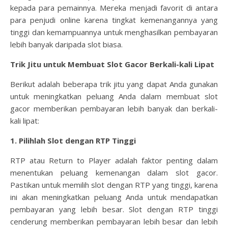
kepada para pemainnya. Mereka menjadi favorit di antara
para penjudi online karena tingkat kemenangannya yang
tinggi dan kemampuannya untuk menghasilkan pembayaran
lebih banyak daripada slot biasa.
Trik Jitu untuk Membuat Slot Gacor Berkali-kali Lipat
Berikut adalah beberapa trik jitu yang dapat Anda gunakan
untuk meningkatkan peluang Anda dalam membuat slot
gacor memberikan pembayaran lebih banyak dan berkali-
kali lipat:
1. Pilihlah Slot dengan RTP Tinggi
RTP atau Return to Player adalah faktor penting dalam
menentukan peluang kemenangan dalam slot gacor.
Pastikan untuk memilih slot dengan RTP yang tinggi, karena
ini akan meningkatkan peluang Anda untuk mendapatkan
pembayaran yang lebih besar. Slot dengan RTP tinggi
cenderung memberikan pembayaran lebih besar dan lebih