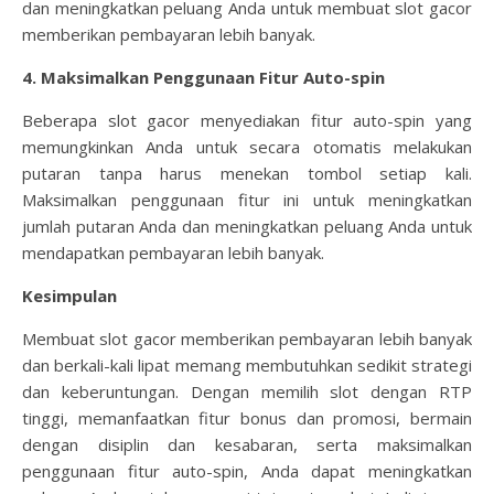
dan meningkatkan peluang Anda untuk membuat slot gacor
memberikan pembayaran lebih banyak.
4. Maksimalkan Penggunaan Fitur Auto-spin
Beberapa slot gacor menyediakan fitur auto-spin yang
memungkinkan Anda untuk secara otomatis melakukan
putaran tanpa harus menekan tombol setiap kali.
Maksimalkan penggunaan fitur ini untuk meningkatkan
jumlah putaran Anda dan meningkatkan peluang Anda untuk
mendapatkan pembayaran lebih banyak.
Kesimpulan
Membuat slot gacor memberikan pembayaran lebih banyak
dan berkali-kali lipat memang membutuhkan sedikit strategi
dan keberuntungan. Dengan memilih slot dengan RTP
tinggi, memanfaatkan fitur bonus dan promosi, bermain
dengan disiplin dan kesabaran, serta maksimalkan
penggunaan fitur auto-spin, Anda dapat meningkatkan