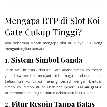
Mengapa RTP di Slot Koi
Gate Cukup Tinggi?
Ada beberapa alasan mengapa slot ini punya RTP yang
menguntungkan pemain:
1.
Sistem Simbol Ganda
Salah satu fitur unik dari Koi Gate adalah simbol koi merah
yang bisa berubah menjadi simbol naga setelah menang.
Setiap kali kombinasi menang terjadi dengan bantuan
simbol koi, simbol itu berubah dan memicu
respin gratis
.
Ini membuka peluang beruntun dalam satu kali taruhan.
2.
Fitur Respin Tanpa Batas