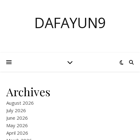
DAFAYUN9
Archives
August 2026
July 2026
June 2026
May 2026
April 2026