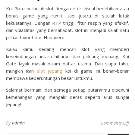
Koi Gate bukanlah slot dengan efek visual berlebihan atau
bonus game yang rumit, tapi justru di situlah letak
kekuatannya. Dengan RTP tinggi, fitur respin yang efektif,
dan volatilitas yang bersahabat, slot ini menjadi salah satu
pilihan favorit dari Habanero.
Kalau kamu sedang mencari slot yang memberi
keseimbangan antara hiburan dan peluang menang, Koi
Gate layak masuk dalam daftar utama. Dan siapa tahu,
mungkin ikan
slot jepang
koi di game ini benar-benar
membawa keberuntungan besar untukmu.
Selamat bermain, dan semoga setiap putaranmu dipenuhi
kemenangan yang mengalir deras seperti arus sungai
Jepang!
on 
By
admin
Comments Off