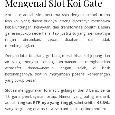
Mengenal Slot Koi Gate
Koi Gate adalah slot bertema Asia dengan simbol utama
ikan koi, yang dalam budaya Jepang dipercaya membawa
keberuntungan, kekayaan, dan transformasi positif. Desain
game ini cukup sederhana, tapi justru itu yang membuatnya
ringan dimainkan, cepat dipahami, dan tidak
membingungkan.
Dengan latar belakang gerbang merah khas kuil Jepang dan
air yang mengalir tenang, permainan ini menghadirkan
atmosfer damai—namun jangan salah, di balik
ketenangannya, slot ini menyimpan potensi kemenangan
yang cukup besar.
Slot ini menggunakan format 5 gulungan dan 3 baris, serta
18 garis pembayaran tetap. Namun yang paling menarik
adalah
tingkat RTP-nya yang tinggi
, yakni sekitar
96,3%
,
yang tergolong di atas rata-rata untuk slot online modern.