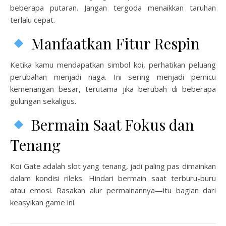
beberapa putaran. Jangan tergoda menaikkan taruhan
terlalu cepat.
Manfaatkan Fitur Respin
Ketika kamu mendapatkan simbol koi, perhatikan peluang
perubahan menjadi naga. Ini sering menjadi pemicu
kemenangan besar, terutama jika berubah di beberapa
gulungan sekaligus.
Bermain Saat Fokus dan
Tenang
Koi Gate adalah slot yang tenang, jadi paling pas dimainkan
dalam kondisi rileks. Hindari bermain saat terburu-buru
atau emosi. Rasakan alur permainannya—itu bagian dari
keasyikan game ini.