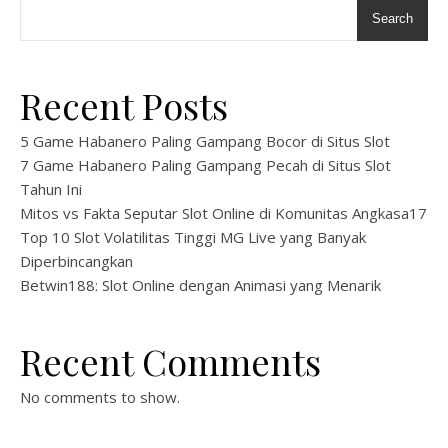
Search
Recent Posts
5 Game Habanero Paling Gampang Bocor di Situs Slot
7 Game Habanero Paling Gampang Pecah di Situs Slot
Tahun Ini
Mitos vs Fakta Seputar Slot Online di Komunitas Angkasa17
Top 10 Slot Volatilitas Tinggi MG Live yang Banyak
Diperbincangkan
Betwin188: Slot Online dengan Animasi yang Menarik
Recent Comments
No comments to show.