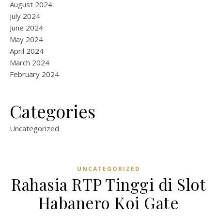
August 2024
July 2024
June 2024
May 2024
April 2024
March 2024
February 2024
Categories
Uncategorized
UNCATEGORIZED
Rahasia RTP Tinggi di Slot
Habanero Koi Gate