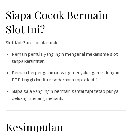
Siapa Cocok Bermain
Slot Ini?
Slot Koi Gate cocok untuk:
Pemain pemula yang ingin mengenal mekanisme slot
tanpa kerumitan.
Pemain berpengalaman yang menyukai game dengan
RTP tinggi dan fitur sederhana tapi efektif.
Siapa saja yang ingin bermain santai tapi tetap punya
peluang menang menarik.
Kesimpulan