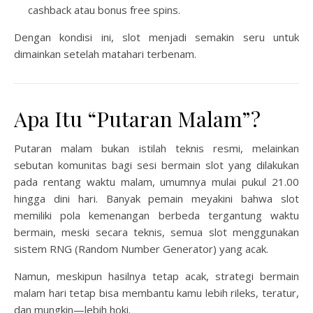
cashback atau bonus free spins.
Dengan kondisi ini, slot menjadi semakin seru untuk
dimainkan setelah matahari terbenam.
Apa Itu “Putaran Malam”?
Putaran malam bukan istilah teknis resmi, melainkan
sebutan komunitas bagi sesi bermain slot yang dilakukan
pada rentang waktu malam, umumnya mulai pukul 21.00
hingga dini hari. Banyak pemain meyakini bahwa slot
memiliki pola kemenangan berbeda tergantung waktu
bermain, meski secara teknis, semua slot menggunakan
sistem RNG (Random Number Generator) yang acak.
Namun, meskipun hasilnya tetap acak, strategi bermain
malam hari tetap bisa membantu kamu lebih rileks, teratur,
dan mungkin—lebih hoki.