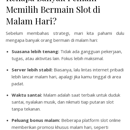
Memilih Bermain Slot di
Malam Hari?
Sebelum membahas strategi, mari kita pahami dulu
mengapa banyak orang bermain di malam hari:
Suasana lebih tenang:
Tidak ada gangguan pekerjaan,
tugas, atau aktivitas lain. Fokus lebih maksimal.
Server lebih stabil:
Biasanya, lalu lintas internet pribadi
lebih lancar malam hari, apalagi jika kamu tinggal di area
padat.
Waktu santai:
Malam adalah saat terbaik untuk duduk
santai, nyalakan musik, dan nikmati tiap putaran slot
tanpa tekanan.
Peluang bonus malam:
Beberapa platform slot online
memberikan promosi khusus malam hari, seperti