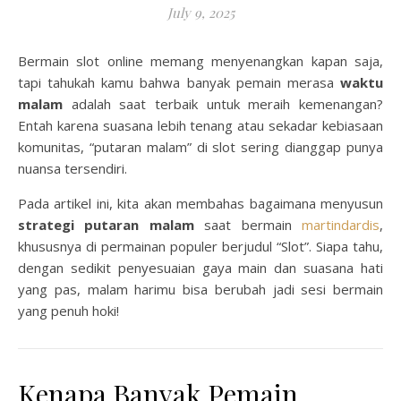
July 9, 2025
Bermain slot online memang menyenangkan kapan saja,
tapi tahukah kamu bahwa banyak pemain merasa
waktu
malam
adalah saat terbaik untuk meraih kemenangan?
Entah karena suasana lebih tenang atau sekadar kebiasaan
komunitas, “putaran malam” di slot sering dianggap punya
nuansa tersendiri.
Pada artikel ini, kita akan membahas bagaimana menyusun
strategi putaran malam
saat bermain
martindardis
,
khususnya di permainan populer berjudul “Slot”. Siapa tahu,
dengan sedikit penyesuaian gaya main dan suasana hati
yang pas, malam harimu bisa berubah jadi sesi bermain
yang penuh hoki!
Kenapa Banyak Pemain