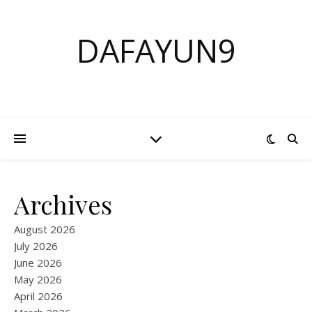
DAFAYUN9
Archives
August 2026
July 2026
June 2026
May 2026
April 2026