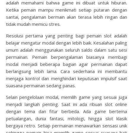
adalah memahami bahwa game ini dibuat untuk hiburan.
Ketika pemain mampu menikmati setiap putaran dengan
santai, pengalaman bermain akan terasa lebih ringan dan
tidak mudah memicu stres.
Resolusi pertama yang penting bagi pemain slot adalah
belajar mengatur modal dengan lebih baik. Kesalahan paling
umum adalah menggunakan seluruh saldo dalam satu sesi
permainan. Pemain berpengalaman biasanya membagi
modal menjadi beberapa bagian agar permainan dapat
berlangsung lebih lama. Cara sederhana ini membantu
menjaga kontrol dan menghindari keputusan impulsif saat
suasana permainan sedang panas.
Selain pengelolaan modal, memilih game yang sesuai juga
menjadi langkah penting. Saat ini ada ribuan slot online
dengan tema dan fitur berbeda. Ada game bertema
petualangan, dunia fantasi, mitologi, hingga slot klasik
bergaya retro. Setiap permainan menawarkan sensasi unik
sehingga pemain bisa memilih game sesuai suasana hati