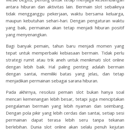
antara hiburan dan aktivitas lain. Bermain slot sebaiknya
tidak mengganggu pekerjaan, waktu bersama keluarga,
maupun kebutuhan sehari-hari. Dengan pengaturan waktu
yang baik, permainan akan tetap menjadi hiburan positif
yang menyenangkan.
Bagi banyak pemain, tahun baru menjadi momen yang
tepat untuk memperbaiki kebiasaan bermain. Tidak perlu
strategi rumit atau trik aneh untuk menikmati slot online
dengan lebih baik. Hal paling penting adalah bermain
dengan santai, memiliki batas yang jelas, dan tetap
menjadikan permainan sebagai sarana hiburan.
Pada akhirnya, resolusi pemain slot bukan hanya soal
mencari kemenangan lebih besar, tetapi juga menciptakan
pengalaman bermain yang lebih nyaman dan seimbang.
Dengan pola pikir yang lebih cerdas dan santai, setiap sesi
permainan dapat terasa lebih seru tanpa tekanan
berlebihan. Dunia slot online akan selalu penuh kejutan