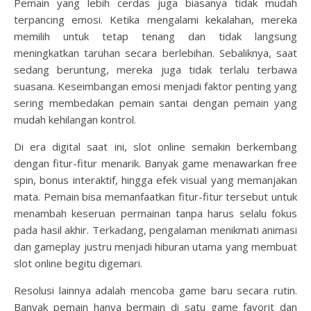
Pemain yang lebih cerdas juga biasanya tidak mudah
terpancing emosi. Ketika mengalami kekalahan, mereka
memilih untuk tetap tenang dan tidak langsung
meningkatkan taruhan secara berlebihan. Sebaliknya, saat
sedang beruntung, mereka juga tidak terlalu terbawa
suasana. Keseimbangan emosi menjadi faktor penting yang
sering membedakan pemain santai dengan pemain yang
mudah kehilangan kontrol.
Di era digital saat ini, slot online semakin berkembang
dengan fitur-fitur menarik. Banyak game menawarkan free
spin, bonus interaktif, hingga efek visual yang memanjakan
mata. Pemain bisa memanfaatkan fitur-fitur tersebut untuk
menambah keseruan permainan tanpa harus selalu fokus
pada hasil akhir. Terkadang, pengalaman menikmati animasi
dan gameplay justru menjadi hiburan utama yang membuat
slot online begitu digemari.
Resolusi lainnya adalah mencoba game baru secara rutin.
Banyak pemain hanya bermain di satu game favorit dan