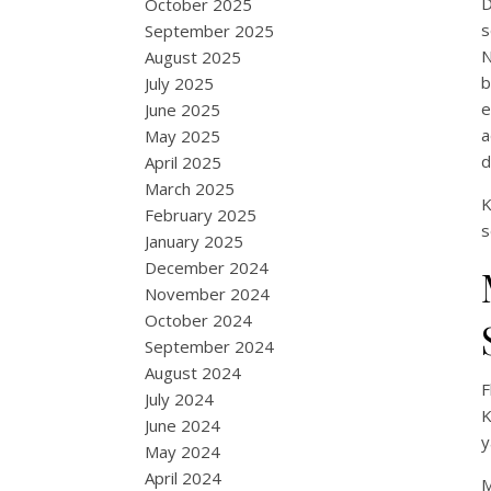
D
October 2025
s
September 2025
N
August 2025
b
July 2025
e
June 2025
a
May 2025
d
April 2025
March 2025
K
February 2025
s
January 2025
December 2024
November 2024
October 2024
September 2024
August 2024
F
July 2024
K
June 2024
y
May 2024
April 2024
M