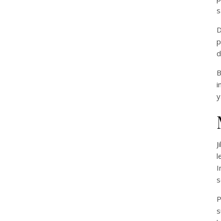
s
p
d
B
i
y
J
l
I
s
P
s