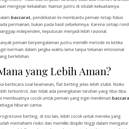
aat mengejar kekalahan. Namun justru di situlah kekuatannya.
Dalam
baccarat
, pendekatan ini membantu pemain tetap fokus
ada permainan, bukan pada hasil sebelumnya. Karena setiap ron
ianggap independen, keputusan menjadi lebih rasional.
anyak pemain berpengalaman justru memilih metode ini ketika
ngin bermain dalam jangka waktu lama tanpa tekanan emosional
ang berlebihan.
Mana yang Lebih Aman?
ika berbicara soal keamanan, flat betting jelas lebih stabil. Risiko
ebih terkontrol, dan tidak ada peningkatan taruhan yang tiba-tiba.
ni membuatnya cocok untuk pemain yang ingin menikmati
baccar
ebagai hiburan santai.
rogressive betting, di sisi lain, lebih cocok untuk mereka yang
udah memahami risiko dan memiliki disiplin tinggi dalam mengatur