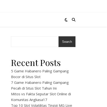
Search
Recent Posts
5 Game Habanero Paling Gampang
Bocor di Situs Slot
7 Game Habanero Paling Gampang
Pecah di Situs Slot Tahun Ini
Mitos vs Fakta Seputar Slot Online di
Komunitas Angkasa17
Top 10 Slot Volatilitas Tinggi MG Live