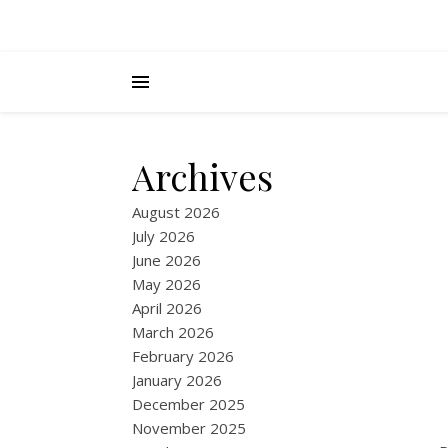
Archives
August 2026
July 2026
June 2026
May 2026
April 2026
March 2026
February 2026
January 2026
December 2025
November 2025