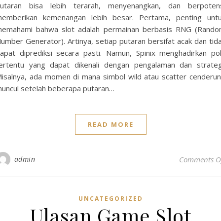
utaran bisa lebih terarah, menyenangkan, dan berpoten
emberikan kemenangan lebih besar. Pertama, penting unt
emahami bahwa slot adalah permainan berbasis RNG (Rand
umber Generator). Artinya, setiap putaran bersifat acak dan tid
apat diprediksi secara pasti. Namun, Spinix menghadirkan po
ertentu yang dapat dikenali dengan pengalaman dan strateg
isalnya, ada momen di mana simbol wild atau scatter cenderu
uncul setelah beberapa putaran…
READ MORE
admin
Comments O
UNCATEGORIZED
Ulasan Game Slot