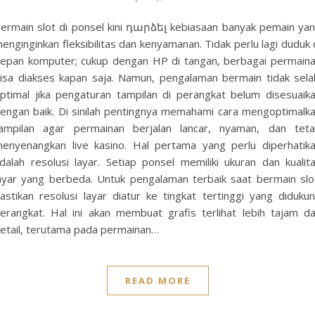
ermain slot di ponsel kini դարձել kebiasaan banyak pemain ya
enginginkan fleksibilitas dan kenyamanan. Tidak perlu lagi duduk 
epan komputer; cukup dengan HP di tangan, berbagai permain
isa diakses kapan saja. Namun, pengalaman bermain tidak sela
ptimal jika pengaturan tampilan di perangkat belum disesuaik
engan baik. Di sinilah pentingnya memahami cara mengoptimalk
ampilan agar permainan berjalan lancar, nyaman, dan tet
enyenangkan live kasino. Hal pertama yang perlu diperhatik
dalah resolusi layar. Setiap ponsel memiliki ukuran dan kualit
ayar yang berbeda. Untuk pengalaman terbaik saat bermain slo
astikan resolusi layar diatur ke tingkat tertinggi yang diduku
erangkat. Hal ini akan membuat grafis terlihat lebih tajam d
etail, terutama pada permainan…
READ MORE