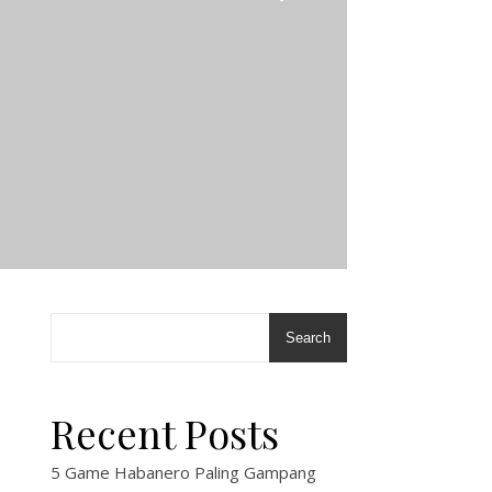
Search
Recent Posts
5 Game Habanero Paling Gampang