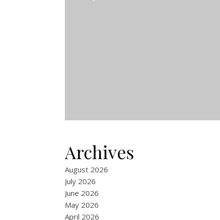
Archives
August 2026
July 2026
June 2026
May 2026
April 2026