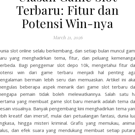
Terbaru: Fitur dan
Potensi Win-nya
March 21, 2026
unia slot online selalu berkembang, dan setiap bulan muncul ga
aru yang menghadirkan tema, fitur, dan peluang kemenang
erbeda. Bagi penggemar slot depo 10k, mengetahui fitur d
otensi win dari game terbaru menjadi hal penting ag
engalaman bermain lebih seru dan memuaskan. Artikel ini ak
engulas beberapa aspek menarik dari game slot terbaru d
engapa pemain tidak boleh melewatkannya. Salah satu h
ertama yang membuat game slot baru menarik adalah tema d
esain visualnya. Banyak pengembang kini menghadirkan tema ya
ebih kreatif dan imersif, mulai dari petualangan fantasi, dunia lu
ngkasa, hingga misteri kriminal. Grafis yang memukau, anima
alus, dan efek suara yang mendukung membuat setiap putar