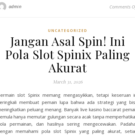
admin
Comments O
UNCATEGORIZED
Jangan Asal Spin! Ini
Pola Slot Spinix Paling
Akurat
March 31, 2026
ermain slot Spinix memang mengasyikkan, tetapi keseruan i
eringkali membuat pemain lupa bahwa ada strategi yang bi
eningkatkan peluang menang. Banyak live kasino baccarat pema
emula hanya memutar gulungan secara acak tanpa memperhatik
ola permainan, dan hasilnya sering mengecewakan. Padaha
engan memahami pola slot Spinix yang paling akurat, seti