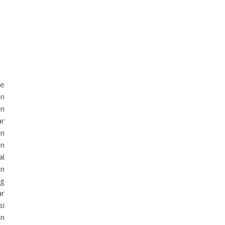
me
an
an
ar
an
an
al
an
ng
ar
si
an