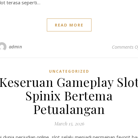
lot terasa seperti…
READ MORE
admin
Comments O
UNCATEGORIZED
Keseruan Gameplay Slo
Spinix Bertema
Petualangan
March 15, 2026
i dunia perjudian online, slot selalu menjadi permainan favorit ba