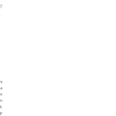
on Optimasi Pengaturan Tampilan Slot di HP
ff
ni
sa
in
an
l,
ap