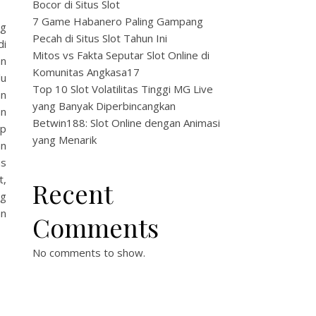
Bocor di Situs Slot
7 Game Habanero Paling Gampang
ng
Pecah di Situs Slot Tahun Ini
di
Mitos vs Fakta Seputar Slot Online di
an
Komunitas Angkasa17
lu
Top 10 Slot Volatilitas Tinggi MG Live
an
yang Banyak Diperbincangkan
an
Betwin188: Slot Online dengan Animasi
ap
yang Menarik
an
as
t,
Recent
ng
an
Comments
No comments to show.