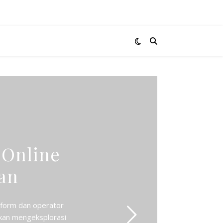
 Online
uan
tform dan operator
akan mengeksplorasi