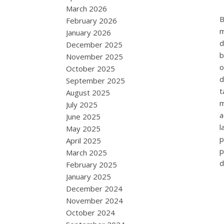
March 2026
B
February 2026
m
January 2026
d
December 2025
b
November 2025
o
October 2025
d
September 2025
t
August 2025
m
July 2025
a
June 2025
l
May 2025
p
April 2025
p
March 2025
d
February 2025
January 2025
December 2024
November 2024
October 2024